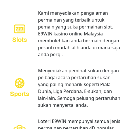
Kami menyediakan pengalaman
permainan yang terbaik untuk
pemain yang suka permainan slot.
E9WIN kasino online Malaysia
membolehkan anda bermain dengan
peranti mudah alih anda di mana saja
anda pergi.
Menyediakan peminat sukan dengan
pelbagai acara pertaruhan sukan
yang paling menarik seperti Piala
Dunia, Liga Perdana, E-sukan, dan
lain-lain. Semoga peluang pertaruhan
sukan menyertai anda.
Loteri E9WIN mempunyai semua jenis
permainan pertaruhan 4D popular