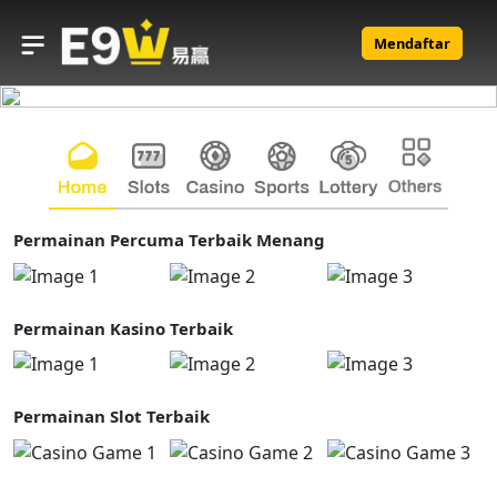
Mendaftar
Permainan Percuma Terbaik Menang
Permainan Kasino Terbaik
Permainan Slot Terbaik