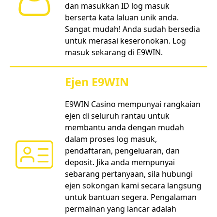
dan masukkan ID log masuk
berserta kata laluan unik anda.
Sangat mudah! Anda sudah bersedia
untuk merasai keseronokan. Log
masuk sekarang di E9WIN.
Ejen E9WIN
E9WIN Casino mempunyai rangkaian
ejen di seluruh rantau untuk
membantu anda dengan mudah
dalam proses log masuk,
pendaftaran, pengeluaran, dan
deposit. Jika anda mempunyai
sebarang pertanyaan, sila hubungi
ejen sokongan kami secara langsung
untuk bantuan segera. Pengalaman
permainan yang lancar adalah