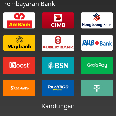
Pembayaran Bank
Kandungan