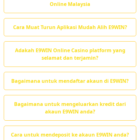
Online Malaysia
Cara Muat Turun Aplikasi Mudah Alih E9WIN?
Adakah E9WIN Online Casino platform yang
selamat dan terjamin?
Bagaimana untuk mendaftar akaun di E9WIN?
Bagaimana untuk mengeluarkan kredit dari
akaun E9WIN anda?
Cara untuk mendeposit ke akaun E9WIN anda?